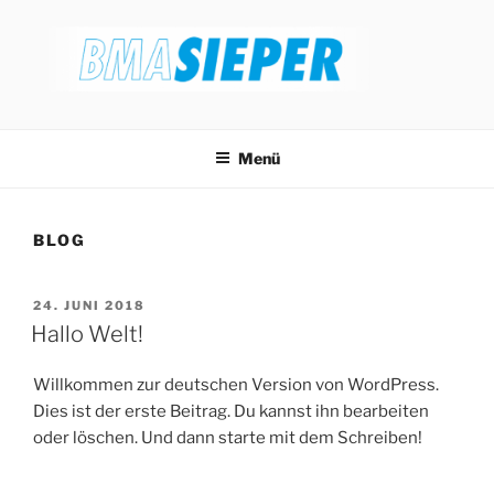
Zum
Inhalt
springen
BMA SIEPER
Alles, was der Bagger braucht
Menü
BLOG
VERÖFFENTLICHT
24. JUNI 2018
AM
Hallo Welt!
Willkommen zur deutschen Version von WordPress.
Dies ist der erste Beitrag. Du kannst ihn bearbeiten
oder löschen. Und dann starte mit dem Schreiben!